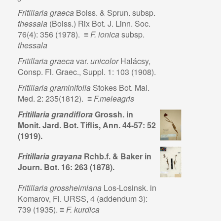
Fritillaria graeca
Boiss. & Sprun. subsp.
thessala
(Boiss.) Rix Bot. J. Linn. Soc.
76(4): 356 (1978). ≡
F. ionica
subsp.
thessala
Fritillaria graeca
var.
unicolor
Halácsy,
Consp. Fl. Graec., Suppl. 1: 103 (1908).
Fritillaria graminifolia
Stokes Bot. Mal.
Med. 2: 235(1812). ≡
F.meleagris
Fritillaria grandiflora
Grossh. in
Monit. Jard. Bot. Tiflis, Ann. 44-57: 52
(1919).
Fritillaria grayana
Rchb.f. & Baker in
Journ. Bot. 16: 263 (1878).
Fritillaria grossheimiana
Los-Losinsk. in
Komarov, Fl. URSS, 4 (addendum 3):
739 (1935). ≡
F. kurdica