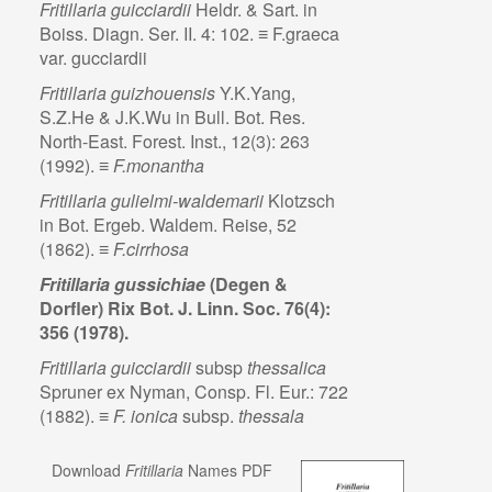
Fritillaria guicciardii
Heldr. & Sart. in
Boiss. Diagn. Ser. II. 4: 102. ≡ F.graeca
var. gucciardii
Fritillaria guizhouensis
Y.K.Yang,
S.Z.He & J.K.Wu in Bull. Bot. Res.
North-East. Forest. Inst., 12(3): 263
(1992). ≡
F.monantha
Fritillaria gulielmi-waldemarii
Klotzsch
in Bot. Ergeb. Waldem. Reise, 52
(1862). ≡
F.cirrhosa
Fritillaria gussichiae
(Degen &
Dorfler) Rix Bot. J. Linn. Soc. 76(4):
356 (1978).
Fritillaria guicciardii
subsp
thessalica
Spruner ex Nyman, Consp. Fl. Eur.: 722
(1882). ≡
F. ionica
subsp.
thessala
Download
Fritillaria
Names PDF