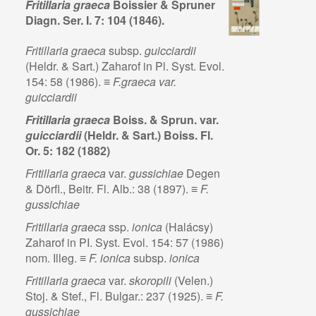
Fritillaria graeca
Boissier & Spruner
Diagn. Ser. I. 7: 104 (1846).
Fritillaria graeca
subsp.
guicciardii
(Heldr. & Sart.) Zaharof in Pl. Syst. Evol.
154: 58 (1986). ≡
F.graeca var.
guicciardii
Fritillaria graeca
Boiss. & Sprun. var.
guicciardii
(Heldr. & Sart.) Boiss.
Fl.
Or. 5: 182 (1882)
Fritillaria graeca
var.
gussichiae
Degen
& Dörfl., Beitr. Fl. Alb.: 38 (1897). ≡
F.
gussichiae
Fritillaria graeca
ssp.
ionica
(Halácsy)
Zaharof in PI. Syst. Evol. 154: 57 (1986)
nom. Illeg. ≡
F. ionica
subsp.
ionica
Fritillaria graeca
var.
skoropili
(Velen.)
Stoj. & Stef., Fl. Bulgar.: 237 (1925). ≡
F.
gussichiae