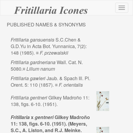
Toggl
naviga
PUBLISHED NAMES & SYNONYMS
Fritillaria gansuensis
S.C.Chen &
G.D.Yu in Acta Bot. Yunnanica, 7(2):
148 (1985). ≡
F. przewalskii
Fritillaria gardneriana
Wall. Cat. N.
5080.≡
Lilium nanum
Fritillaria gawleri
Jaub. & Spach Ill. Pl.
Orent. 5: 110 (1857). ≡
F. orientalis
Fritillaria gentneri
Gilkey Madroño 11:
138, figs. 6-10. (1951).
Fritillaria
x
gentneri
Gilkey Madroño
11: 138, figs. 6-10. (1951).
(Meyers,
S.C., A. Liston, and R.J. Meinke.