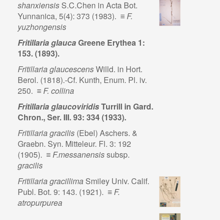
shanxiensis
S.C.Chen in Acta Bot.
Yunnanica, 5(4): 373 (1983). ≡
F.
yuzhongensis
Fritillaria glauca
Greene Erythea 1:
153. (1893).
Fritillaria glaucescens
Willd. in Hort.
Berol. (1818).-Cf. Kunth, Enum. Pl. iv.
250. ≡
F. collina
Fritillaria glaucoviridis
Turrill in Gard.
Chron., Ser. III. 93: 334 (1933).
Fritillaria gracilis
(Ebel) Aschers. &
Graebn. Syn. Mitteleur. Fl. 3: 192
(1905). ≡
F.messanensis
subsp.
gracilis
Fritillaria gracillima
Smiley Univ. Calif.
Publ. Bot. 9: 143. (1921). ≡
F.
atropurpurea