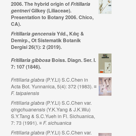
2006. The hybrid origin of
Fritillaria
gentneri
Gilkey (Liliaceae).
Presentation to Botany 2006. Chico,
CA).
Fritillaria gencensis
Yıld., Kılıç &
Demirp., Ot Sistematik Botanik
Dergisi 26(1): 2 (2019).
Fritillaria gibbosa
Boiss. Diagn. Ser. I.
7: 107 (1846).
Fritillaria glabra
(P.Y.Li) S.C.Chen in
Acta Bot. Yunnanica, 5(4): 372 (1983). ≡
F. taipaiensis
Fritillaria glabra
(P.Y.Li) S.C.Chen var.
qingchuanensis
(Y.K.Yang & J.K.Wu)
S.Y.Tang & S.C.Yueh in Fl. Sichuanica,
7: 73 (1991). ≡
F. sichuanica
Fritillaria glabra
(P.Y.Li) S.C.Chen var.